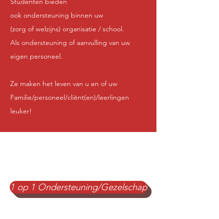
Studenten bieden
ook
ondersteuning binnen
uw
(zorg of welzijns) organisatie
/ school.
Als ondersteuning of aanvulling van uw
eigen personeel.
Ze maken het leven van u en of uw
Familie/personeel/cliënt(en)/leerlingen
leuker!
1 op 1 Ondersteuning/Gezelschap