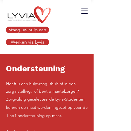
Vraag uw hulp aan
Werken via Lyvia
Ondersteuning
Heeft u een hulpvraag thuis of in een
zorginstelling, of bent u mantelzorger?
Zorgvuldig geselecteerde Lyvia-Studenten
kunnen op maat worden ingezet op voor de
1 op1 ondersteuning op maat.