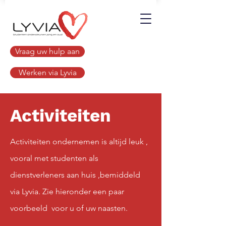
Vraag uw hulp aan
Werken via Lyvia
Activiteiten
Activiteiten ondernemen is altijd leuk ,
vooral met studenten als
dienstverleners aan huis ,bemiddeld
via Lyvia. Zie hieronder een paar
voorbeeld
voor u of uw naasten.