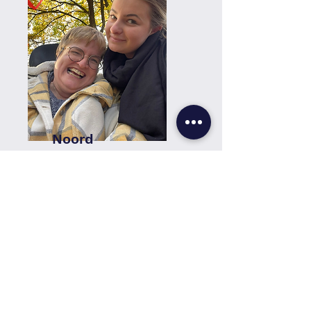
Noord
Limburg
Nederweert, Weert, Venlo,
Heel
Venray & Horst
Klik hier